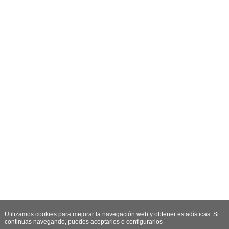
Utilizamos cookies para mejorar la navegación web y obtener estadísticas. Si
continuas navegando, puedes aceptarlos o configurarlos