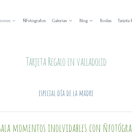
iones
ÑFotógrafos
Galerías
Blog
Bodas
Tarjeta
Tarjeta Regalo en valladolid
especial día de la madre
gala momentos inolvidables con ñfotógra