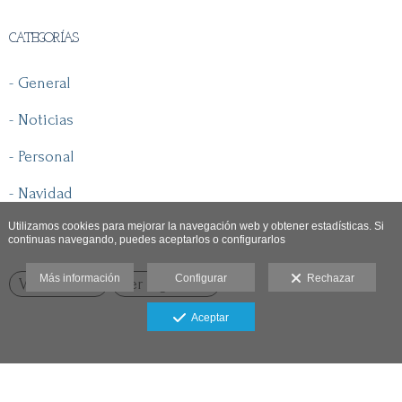
CATEGORÍAS
- General
- Noticias
- Personal
- Navidad
Utilizamos cookies para mejorar la navegación web y obtener estadísticas. Si
continuas navegando, puedes aceptarlos o configurarlos
Más información
Configurar
Rechazar
Ver anterior
Ver siguiente
Aceptar