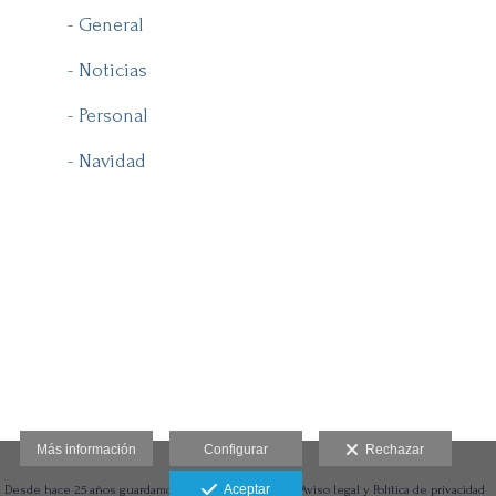
- General
- Noticias
- Personal
- Navidad
Más información
Configurar
Rechazar
Aceptar
Desde hace 25 años guardamos lo que más importa.
Aviso legal y Política de privacidad
-