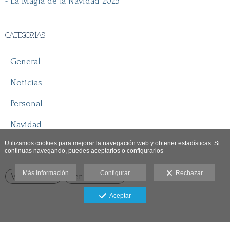
- La Magia de la Navidad 2025
CATEGORÍAS
- General
- Noticias
- Personal
- Navidad
Utilizamos cookies para mejorar la navegación web y obtener estadísticas. Si
continuas navegando, puedes aceptarlos o configurarlos
Más información
Configurar
Rechazar
Ver anterior
Ver siguiente
Aceptar